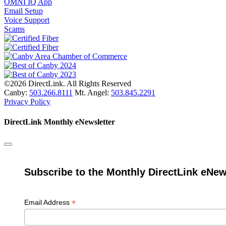
OMNI IQ App
Email Setup
Voice Support
Scams
©2026 DirectLink. All Rights Reserved
Canby:
503.266.8111
Mt. Angel:
503.845.2291
Privacy Policy
DirectLink Monthly eNewsletter
Subscribe to the Monthly DirectLink eNew
*
Email Address