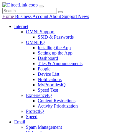
Home
Business
Account
About
Support
News
Internet
OMNI Support
SSID & Passwords
OMNI IQ
Installing the App
Setting up the App
Dashboard
Tiles & Announcements
People
Device List
Notifications
MyPrioritiesIQ
Speed Test
ExperienceIQ
Content Restrictions
Activity Prioritization
ProtectIQ
Speed
Email
Spam Management