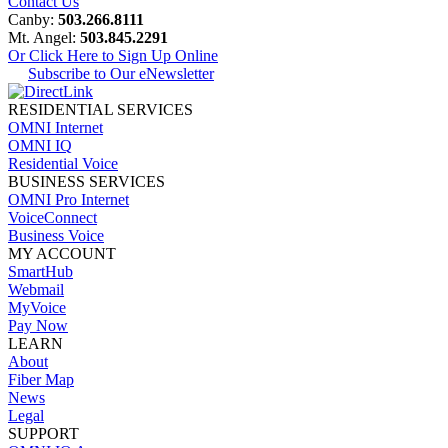
Contact Us
Canby:
503.266.8111
Mt. Angel:
503.845.2291
Or Click Here to Sign Up Online
Subscribe to Our eNewsletter
RESIDENTIAL SERVICES
OMNI Internet
OMNI IQ
Residential Voice
BUSINESS SERVICES
OMNI Pro Internet
VoiceConnect
Business Voice
MY ACCOUNT
SmartHub
Webmail
MyVoice
Pay Now
LEARN
About
Fiber Map
News
Legal
SUPPORT