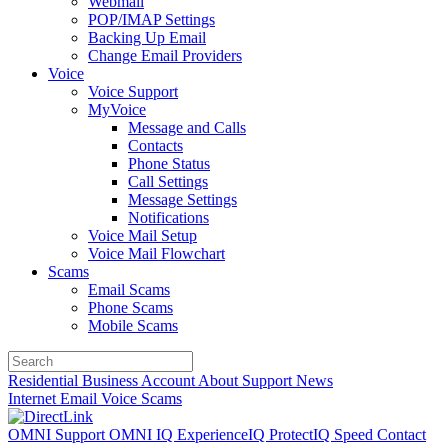
Webmail
POP/IMAP Settings
Backing Up Email
Change Email Providers
Voice
Voice Support
MyVoice
Message and Calls
Contacts
Phone Status
Call Settings
Message Settings
Notifications
Voice Mail Setup
Voice Mail Flowchart
Scams
Email Scams
Phone Scams
Mobile Scams
Residential
Business
Account
About
Support
News
Internet
Email
Voice
Scams
OMNI Support
OMNI IQ
ExperienceIQ
ProtectIQ
Speed
Contact