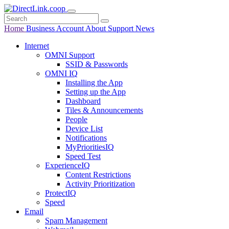
Home
Business
Account
About
Support
News
Internet
OMNI Support
SSID & Passwords
OMNI IQ
Installing the App
Setting up the App
Dashboard
Tiles & Announcements
People
Device List
Notifications
MyPrioritiesIQ
Speed Test
ExperienceIQ
Content Restrictions
Activity Prioritization
ProtectIQ
Speed
Email
Spam Management