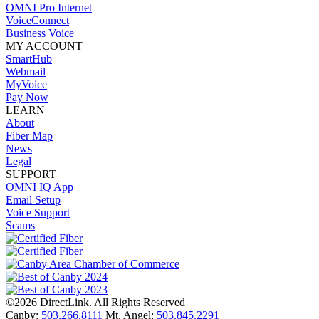
OMNI Pro Internet
VoiceConnect
Business Voice
MY ACCOUNT
SmartHub
Webmail
MyVoice
Pay Now
LEARN
About
Fiber Map
News
Legal
SUPPORT
OMNI IQ App
Email Setup
Voice Support
Scams
©2026 DirectLink. All Rights Reserved
Canby:
503.266.8111
Mt. Angel:
503.845.2291