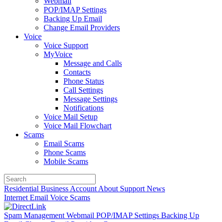
Webmail
POP/IMAP Settings
Backing Up Email
Change Email Providers
Voice
Voice Support
MyVoice
Message and Calls
Contacts
Phone Status
Call Settings
Message Settings
Notifications
Voice Mail Setup
Voice Mail Flowchart
Scams
Email Scams
Phone Scams
Mobile Scams
Residential
Business
Account
About
Support
News
Internet
Email
Voice
Scams
Spam Management
Webmail
POP/IMAP Settings
Backing Up